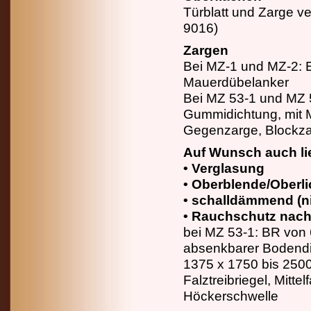
Türblatt und Zarge ve
9016)
Zargen
Bei MZ-1 und MZ-2: E
Mauerdübelanker
Bei MZ 53-1 und MZ 5
Gummidichtung, mit 
Gegenzarge, Blockza
Auf Wunsch auch lie
• Verglasung
• Oberblende/Oberli
• schalldämmend (n
• Rauchschutz nach
bei MZ 53-1: BR von 
absenkbarer Bodendi
1375 x 1750 bis 2500 
Falztreibriegel, Mitt
Höckerschwelle