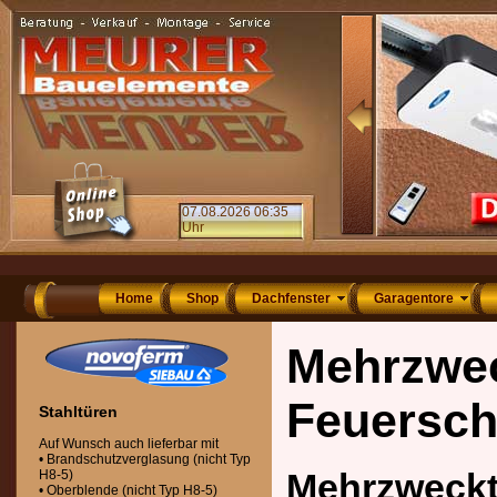
07.08.2026 06:35
Uhr
Home
Shop
Dachfenster
Garagentore
Mehrzwec
Feuersch
Stahltüren
Auf Wunsch auch lieferbar mit
• Brandschutzverglasung (nicht Typ
Mehrzweckt
H8-5)
• Oberblende (nicht Typ H8-5)