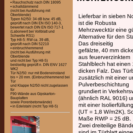
• Rauchschutz nach DIN 18095
• schalldämmend
(nicht bei Ausführung mit
Oberblende)
Lieferbar in sieben 
Typen N2/50: 34 dB bzw. 45 dB,
ist die Robusta
geprüft nach DIN EN ISO 140-3,
bewertet nach DIN EN ISO 717-1
Mehrzwecktür eine g
(Laborwert bei Vollblatt und
Alternative für den S
Schwelle RS1)
Typ H8-5: RW ca. 39 dB,
Das dreiseitig
geprüft nach DIN 52210
• einbruchhemmend
gefälzte, 40 mm dicke
(nicht bei Ausführung mit
aus feuerverzinktem
Oberblende
und nicht bei Typ H8-5)
Stahlblech hat eine
beidseitig geprüft n. DIN ENV 1627
WK2
dicken Falz. Das Türbl
Tür N2/50: nur mit Bodeneinstand
zusätzlich mit einer 
bis > 20 mm. (Einbruchhemmend bei
Tür
Pulverbeschichtung
und Klappe N2/50 nicht zugelassen
für
grundiert in Verkehrs
F90-Wände aus Gipskarton-
(ähnlich RAL 9016) 
Bauplatten
sowie Porenbetonwände)
mit einer Isolierfüllu
• in Edelstahl (nicht Typ H8-5)
(UT = 1,8 W/m2K), S
Maße RWP = 25 dB.
Zwei dreiteilige Bän
sind im Türblatt eing