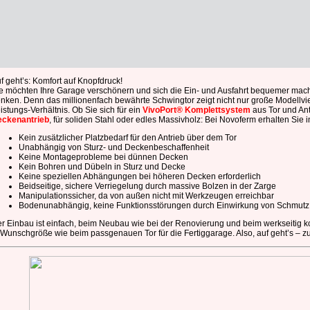
f geht’s: Komfort auf Knopfdruck!
e möchten Ihre Garage verschönern und sich die Ein- und Ausfahrt bequemer machen?
nken. Denn das millionenfach bewährte Schwingtor zeigt nicht nur große Modellvie
istungs-Verhältnis. Ob Sie sich für ein
VivoPort® Komplettsystem
aus Tor und Ant
ckenantrieb
, für soliden Stahl oder edles Massivholz: Bei Novoferm erhalten Sie i
Kein zusätzlicher Platzbedarf für den Antrieb über dem Tor
Unabhängig von Sturz- und Deckenbeschaffenheit
Keine Montageprobleme bei dünnen Decken
Kein Bohren und Dübeln in Sturz und Decke
Keine speziellen Abhängungen bei höheren Decken erforderlich
Beidseitige, sichere Verriegelung durch massive Bolzen in der Zarge
Manipulationssicher, da von außen nicht mit Werkzeugen erreichbar
Bodenunabhängig, keine Funktionsstörungen durch Einwirkung von Schmut
r Einbau ist einfach, beim Neubau wie bei der Renovierung und beim werkseitig 
 Wunschgröße wie beim passgenauen Tor für die Fertiggarage. Also, auf geht’s – 