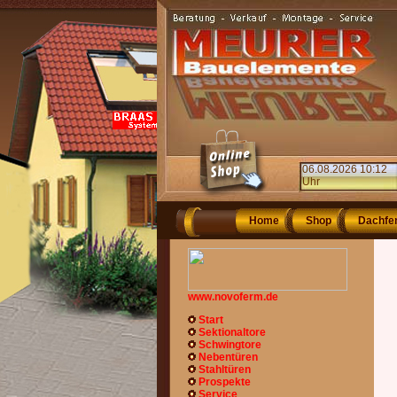
06.08.2026 10:12
Uhr
Home
Shop
Dachfe
www.novoferm.de
Start
Sektionaltore
Schwingtore
Nebentüren
Stahltüren
Prospekte
Service