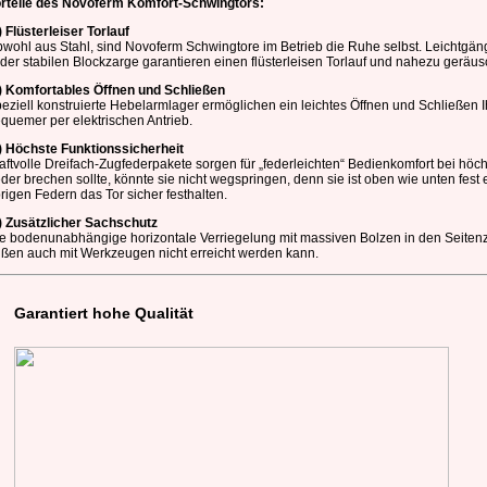
rteile des Novoferm Komfort-Schwingtors:
) Flüsterleiser Torlauf
wohl aus Stahl, sind Novoferm Schwingtore im Betrieb die Ruhe selbst. Leichtgängi
 der stabilen Blockzarge garantieren einen flüsterleisen Torlauf und nahezu geräu
) Komfortables Öffnen und Schließen
eziell konstruierte Hebelarmlager ermöglichen ein leichtes Öffnen und Schließen
quemer per elektrischen Antrieb.
) Höchste Funktionssicherheit
aftvolle Dreifach-Zugfederpakete sorgen für „federleichten“ Bedienkomfort bei höch
der brechen sollte, könnte sie nicht wegspringen, denn sie ist oben wie unten fes
rigen Federn das Tor sicher festhalten.
) Zusätzlicher Sachschutz
e bodenunabhängige horizontale Verriegelung mit massiven Bolzen in den Seitenza
ßen auch mit Werkzeugen nicht erreicht werden kann.
Garantiert hohe Qualität