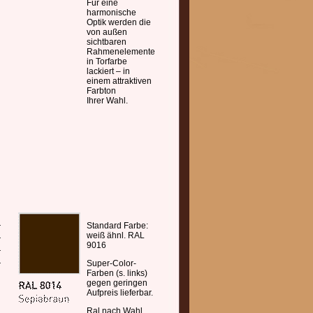
Für eine
harmonische
Optik werden die
von außen
sichtbaren
Rahmenelemente
in Torfarbe
lackiert – in
einem attraktiven
Farbton
Ihrer Wahl.
Standard Farbe:
weiß ähnl. RAL
9016
Super-Color-
Farben (s. links)
gegen geringen
Aufpreis lieferbar.
Ral nach Wahl