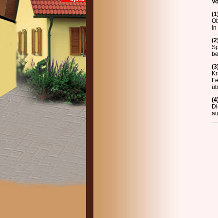
Vo
(1
Ob
in
(2
Sp
be
(3
Kr
Fe
üb
(4
Di
au