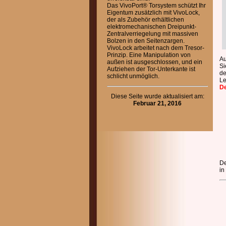
Das VivoPort® Torsystem schützt Ihr
Eigentum zusätzlich mit VivoLock,
der als Zubehör erhältlichen
elektromechanischen Dreipunkt-
Zentralverriegelung mit massiven
Bolzen in den Seitenzargen.
VivoLock arbeitet nach dem Tresor-
Prinzip. Eine Manipulation von
Au
außen ist ausgeschlossen, und ein
Si
Aufziehen der Tor-Unterkante ist
de
schlicht unmöglich.
Le
De
Diese Seite wurde aktualisiert am:
Februar 21, 2016
De
in