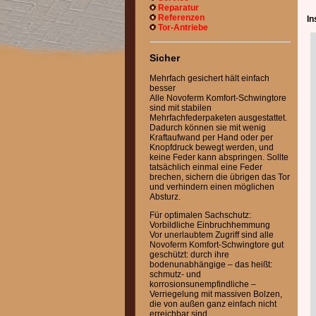
Reparatur
Referenzen
In
Tor-Antriebe
Sicher
Mehrfach gesichert hält einfach
besser
Alle Novoferm Komfort-Schwingtore
sind mit stabilen
Mehrfachfederpaketen ausgestattet.
Dadurch können sie mit wenig
Kraftaufwand per Hand oder per
Knopfdruck bewegt werden, und
keine Feder kann abspringen. Sollte
tatsächlich einmal eine Feder
brechen, sichern die übrigen das Tor
und verhindern einen möglichen
Absturz.
Für optimalen Sachschutz:
Vorbildliche Einbruchhemmung
Vor unerlaubtem Zugriff sind alle
Novoferm Komfort-Schwingtore gut
geschützt: durch ihre
bodenunabhängige – das heißt:
schmutz- und
korrosionsunempfindliche –
Verriegelung mit massiven Bolzen,
die von außen ganz einfach nicht
erreichbar sind.