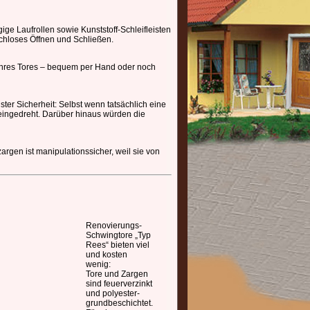
ge Laufrollen sowie Kunststoff-Schleifleisten
schloses Öffnen und Schließen.
 Ihres Tores – bequem per Hand oder noch
ster Sicherheit: Selbst wenn tatsächlich eine
t eingedreht. Darüber hinaus würden die
rgen ist manipulationssicher, weil sie von
Renovierungs-
Schwingtore „Typ
Rees“ bieten viel
und kosten
wenig:
Tore und Zargen
sind feuerverzinkt
und polyester-
grundbeschichtet.